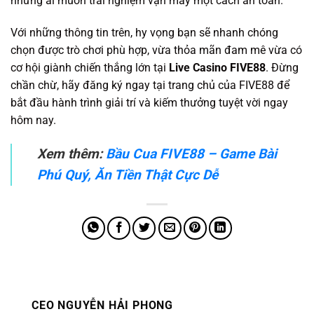
những ai muốn trải nghiệm vận may một cách àn toàn.
Với những thông tin trên, hy vọng bạn sẽ nhanh chóng
chọn được trò chơi phù hợp, vừa thỏa mãn đam mê vừa có
cơ hội giành chiến thắng lớn tại
Live Casino FIVE88
. Đừng
chần chừ, hãy đăng ký ngay tại trang chủ của FIVE88 để
bắt đầu hành trình giải trí và kiếm thưởng tuyệt vời ngay
hôm nay.
Xem thêm:
Bầu Cua FIVE88 – Game Bài
Phú Quý, Ăn Tiền Thật Cực Dễ
CEO NGUYỄN HẢI PHONG