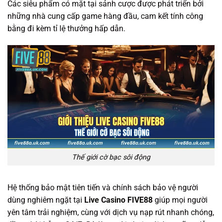
Các siêu phẩm có mặt tại sảnh cược được phát triển bởi
những nhà cung cấp game hàng đầu, cam kết tính công
bằng đi kèm tỉ lệ thưởng hấp dẫn.
Thế giới cờ bạc sôi động
Hệ thống bảo mật tiên tiến và chính sách bảo vệ người
dùng nghiêm ngặt tại
Live Casino FIVE88
giúp mọi người
yên tâm trải nghiệm, cùng với dịch vụ nạp rút nhanh chóng,