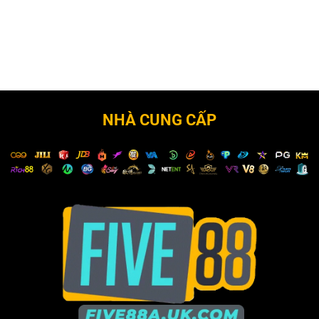
NHÀ CUNG CẤP