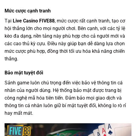
Mức cược cạnh tranh
Tại
Live Casino FIVE88
, mức cược rất cạnh tranh, tạo cơ
hội thắng lớn cho mọi người chơi. Bên cạnh, với các tỷ lệ
kèo đa dạng, nền tảng này phù hợp cho cả người mới và
các cao thủ kỳ cựu. Điều này giúp bạn dễ dàng lựa chọn
mức cược phù hợp, đồng thời tối ưu hóa khả năng chiến
thắng.
Bảo mật tuyệt đối
Sảnh game luôn chú trọng đến việc bảo vệ thông tin cá
nhân của người dùng. Hệ thống bảo mật được trang bị
công nghệ mã hóa tiên tiến. Đảm bảo mọi giao dịch và
thông tin cá nhân luôn giữ bí mật tuyệt đối, không lo rò rỉ
hay mất mát.