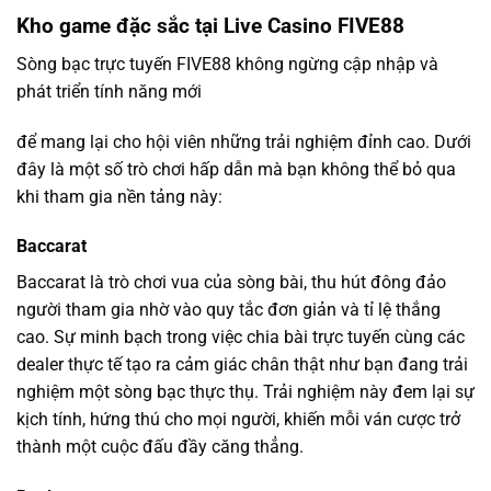
Kho game đặc sắc tại Live Casino FIVE88
Sòng bạc trực tuyến FIVE88 không ngừng cập nhập và
phát triển tính năng mới
để mang lại cho hội viên những trải nghiệm đỉnh cao. Dưới
đây là một số trò chơi hấp dẫn mà bạn không thể bỏ qua
khi tham gia nền tảng này:
Baccarat
Baccarat là trò chơi vua của sòng bài, thu hút đông đảo
người tham gia nhờ vào quy tắc đơn giản và tỉ lệ thắng
cao. Sự minh bạch trong việc chia bài trực tuyến cùng các
dealer thực tế tạo ra cảm giác chân thật như bạn đang trải
nghiệm một sòng bạc thực thụ. Trải nghiệm này đem lại sự
kịch tính, hứng thú cho mọi người, khiến mỗi ván cược trở
thành một cuộc đấu đầy căng thẳng.