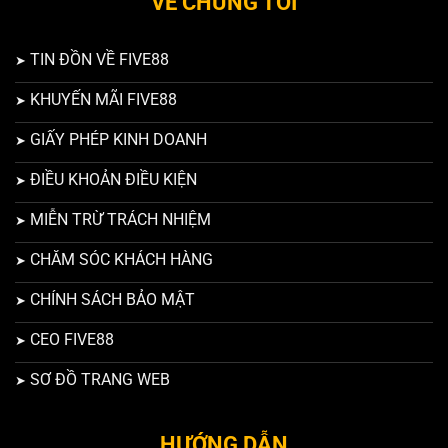
VỀ CHÚNG TÔI
TIN ĐỒN VỀ FIVE88
KHUYẾN MÃI FIVE88
GIẤY PHÉP KINH DOANH
ĐIỀU KHOẢN ĐIỀU KIỆN
MIỄN TRỪ TRÁCH NHIỆM
CHĂM SÓC KHÁCH HÀNG
CHÍNH SÁCH BẢO MẬT
CEO FIVE88
SƠ ĐỒ TRANG WEB
HƯỚNG DẪN