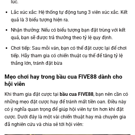
lúc.
Lắc xúc xắc: Hệ thống tự động tung 3 viên xúc xắc. Kết
quả là 3 biểu tượng hiện ra.
Nhận thưởng: Nếu có biểu tượng bạn đặt trùng với kết
quả, bạn sẽ được trả thưởng theo tỷ lệ quy định.
Chơi tiếp: Sau mỗi ván, bạn có thể đặt cược lại để chơi
tiếp. Hãy tham gia có chiến thuật cụ thể để tăng tỷ lệ
thắng lớn, tránh đặt bừa
Mẹo chơi hay trong bầu cua FIVE88 dành cho
hội viên
Khi tham gia đặt cược tại
bầu cua FIVE88
, bạn nên cần có
những mẹo đặt cược hay để tránh mất tiền oan. Điều này
có ý nghĩa quan trọng để giúp hội viên tự tin hơn khi đặt
cược. Dưới đây là một vài chiến thuật hay mà chuyên gia
đã nghiên cứu và chia sẻ tới hội viên: