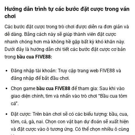
Hướng dẫn trình tự các bước đặt cược trong ván
chơi
Các bước đặt cược trong trò chơi được diễn ra đơn giản và
dễ dàng. Bằng cách này sẽ giúp thành viên đặt cược
nhanh chóng hơn mà không hề gặp bất kỳ khó khăn này.
Dưới đây là hướng dẫn chi tiết các bước đặt cược cơ bản
trong
bầu cua FIVE88:
Đăng nhập tài khoản: Truy cập trang web FIVE88 và
đăng nhập để bắt đầu chơi.
Chọn game
bầu cua FIVE88
để tham gia: Sau khi vào
giao diện chính, tìm và nhấn vào trò chơi “Bầu cua tôm
cá”.
Đặt cược: Trên bàn chơi sẽ có các biểu tượng: bầu, cua,
tôm, cá, gà, nai. Chọn con vật bạn dự đoán sẽ xuất hiện
và đặt cược vào ô tương ứng. Có thể chọn nhiều ô cùng