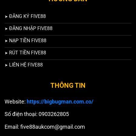
ĐĂNG KÝ FIVE88
ĐĂNG NHẬP FIVE88
NẠP TIỀN FIVE88
RÚT TIỀN FIVE88
LIÊN HỆ FIVE88
THÔNG TIN
Website:
https://bigbugman.com.co/
Số điện thoại: 0903262805
Email:
five88aukcom@gmail.com