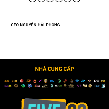
CEO NGUYỄN HẢI PHONG
NHÀ CUNG CẤP