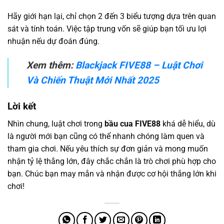
Hãy giới hạn lại, chỉ chọn 2 đến 3 biểu tượng dựa trên quan
sát và tính toán. Việc tập trung vốn sẽ giúp bạn tối ưu lợi
nhuận nếu dự đoán đúng.
Xem thêm:
Blackjack FIVE88 – Luật Chơi
Và Chiến Thuật Mới Nhất 2025
Lời kết
Nhìn chung, luật chơi trong
bầu cua FIVE88
khá dễ hiểu, dù
là người mới bạn cũng có thể nhanh chóng làm quen và
tham gia chơi. Nếu yêu thích sự đơn giản và mong muốn
nhận tỷ lệ thắng lớn, đây chắc chắn là trò chơi phù hợp cho
bạn. Chúc bạn may mắn và nhận được cơ hội thắng lớn khi
chơi!