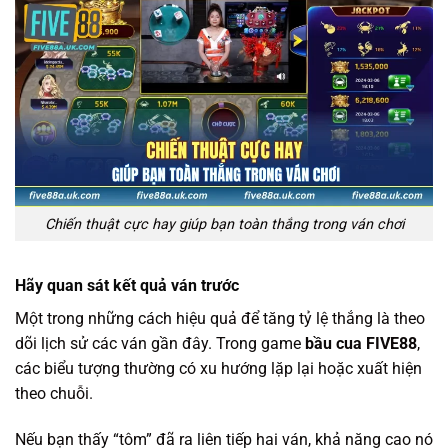
Chiến thuật cực hay giúp bạn toàn thắng trong ván chơi
Hãy quan sát kết quả ván trước
Một trong những cách hiệu quả để tăng tỷ lệ thắng là theo
dõi lịch sử các ván gần đây. Trong game
bầu cua FIVE88
,
các biểu tượng thường có xu hướng lặp lại hoặc xuất hiện
theo chuỗi.
Nếu bạn thấy “tôm” đã ra liên tiếp hai ván, khả năng cao nó