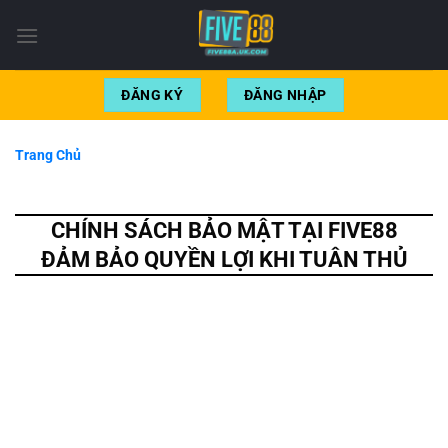
Bỏ
qua
nội
dung
ĐĂNG KÝ
ĐĂNG NHẬP
Trang Chủ
CHÍNH SÁCH BẢO MẬT TẠI FIVE88
ĐẢM BẢO QUYỀN LỢI KHI TUÂN THỦ