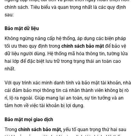
chính sách. Tiêu biểu và quan trọng nhất là các quy định
sau:
Bảo mật dữ liệu
Không ngừng nâng cấp hệ thống, áp dụng các biện pháp
tối ưu theo quy định trong
chính sách bảo mật
để bảo vệ
dữ liệu người dùng. Hệ thống mã hóa thông tin, tường lửa
hai lớp để đặc biệt lưu trữ trong trạng thái an toàn cao
nhất.
Với quy trình xác minh danh tính và bảo mật tài khoản, nhà
cái đảm bảo mọi thông tin cá nhân thành viên không bị rò
rỉ, lộ ra ngoài. Giúp mang lại an toàn, sự tin tưởng và an
tâm hơn về việc tài khoản bị lợi dụng.
Bảo mật mọi giao dịch
Trong
chính sách bảo mật,
yếu tố quan trọng thứ hai sau