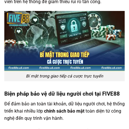
viên trên hệ thống để giảm thiểu rủi ro tấn công.
Bí mật trong giao tiếp cá cược trực tuyến
Biện pháp bảo vệ dữ liệu người chơi tại FIVE88
Để đảm bảo an toàn tài khoản, dữ liệu người chơi, hệ thống
triển khai nhiều lớp
chính sách bảo mật
toàn diện từ công
nghệ đến quy trình vận hành.