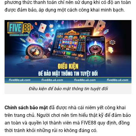
phương thức thanh toán chỉ nên sử dụng khi có độ an toàn
được đảm bảo, áp dụng một cách công khai minh bạch.
Điều kiện để bảo mật thông tin tuyệt đối
Chính sách bảo mật
đã được nhà cái niêm yết công khai
trên trang chủ. Người chơi nên tìm hiểu thật kỹ để đảm bảo
an toàn và quyền lợi thành viên mà FIVE88 quy định, đồng
thời tránh khỏi những rủi ro không đáng có.