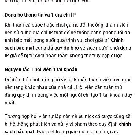
làm hại thiết bị người dùng trải nghiệm.
Đồng bộ thông tin và 1 địa chỉ IP
Khi tham cá cược hoặc chơi game đổi thưởng, thành viên
nên sử dụng địa chỉ IP thật để hệ thống canh phòng tối đa
tính bảo mật trong suốt quá trình vui chơi giải trí.
Chính
sách bảo mật
cũng đã quy định rõ về việc người chơi dùng
IP giả sẽ bị từ chối hoàn toàn, không thể truy cập được.
Nguyên tắc 1 hội viên 1 tài khoản
Để đảm bảo tính đồng bộ về tài khoản thành viên trên mọi
nền tảng khác nhau của nhà cái. Hội viên cần tuân thủ
đúng quy định trong việc một người chỉ tạo 1 tài khoản duy
nhất.
Trường hợp hội viên tự lập nên nhiều nick cá cược cũng sẽ
bị hệ thống phát hiện và xử lý vi phạm theo quy định
chính
sách bảo mật
. Đặc biệt trong giao dịch tài chính, các