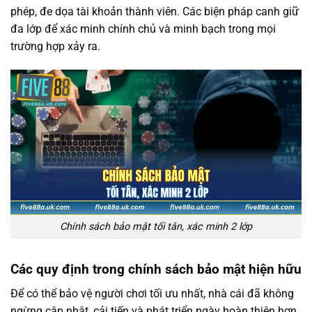
phép, đe dọa tài khoản thành viên. Các biện pháp canh giữ
đa lớp để xác minh chính chủ và minh bạch trong mọi
trường hợp xảy ra.
Chính sách bảo mật tối tân, xác minh 2 lớp
Các quy định trong chính sách bảo mật hiện hữu
Để có thể bảo vệ người chơi tối ưu nhất, nhà cái đã không
ngừng cập nhật, cải tiến và phát triển ngày hoàn thiện hơn