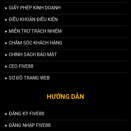
GIẤY PHÉP KINH DOANH
ĐIỀU KHOẢN ĐIỀU KIỆN
MIỄN TRỪ TRÁCH NHIỆM
CHĂM SÓC KHÁCH HÀNG
CHÍNH SÁCH BẢO MẬT
CEO FIVE88
SƠ ĐỒ TRANG WEB
HƯỚNG DẪN
ĐĂNG KÝ FIVE88
ĐĂNG NHẬP FIVE88