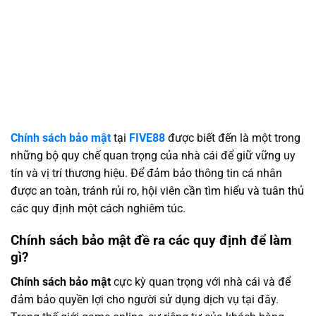
Chính sách bảo mật
tại
FIVE88
được biết đến là một trong
những bộ quy chế quan trọng của nhà cái để giữ vững uy
tín và vị trí thương hiệu. Để đảm bảo thông tin cá nhân
được an toàn, tránh rủi ro, hội viên cần tìm hiểu và tuân thủ
các quy định một cách nghiêm túc.
Chính sách bảo mật đề ra các quy định để làm
gì?
Chính sách bảo mật
cực kỳ quan trọng với nhà cái và để
đảm bảo quyền lợi cho người sử dụng dịch vụ tại đây.