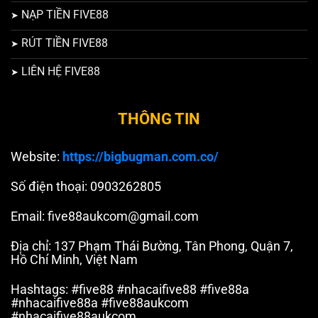
NẠP TIỀN FIVE88
RÚT TIỀN FIVE88
LIÊN HỆ FIVE88
THÔNG TIN
Website:
https://bigbugman.com.co/
Số điện thoại: 0903262805
Email:
five88aukcom@gmail.com
Địa chỉ: 137 Phạm Thái Bường, Tân Phong, Quận 7,
Hồ Chí Minh, Việt Nam
Hashtags: #five88 #nhacaifive88 #five88a
#nhacaifive88a #five88aukcom
#nhacaifive88aukcom