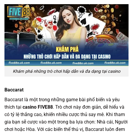
Khám phá những trò chơi hấp dẫn và đa dạng tại casino
Baccarat
Baccarat là một trong những game bài phổ biến và yêu
thích tại
casino FIVE88
. Trò chơi này đơn giản, dễ hiểu và
có tỷ lệ thắng cao, khiến nhiều cược thủ say mê. Khi tham
gia bạn sẽ cược vào một trong ba lựa chọn: Nhà cái, Người
chơi hoặc Hòa. Với các biến thể thú vị, Baccarat luôn đem