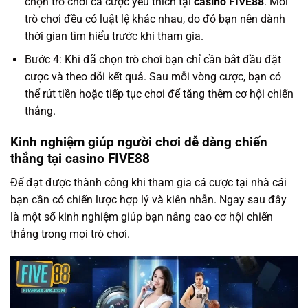
chọn trò chơi cá cược yêu thích tại
casino FIVE88
. Mỗi
trò chơi đều có luật lệ khác nhau, do đó bạn nên dành
thời gian tìm hiểu trước khi tham gia.
Bước 4: Khi đã chọn trò chơi bạn chỉ cần bắt đầu đặt
cược và theo dõi kết quả. Sau mỗi vòng cược, bạn có
thể rút tiền hoặc tiếp tục chơi để tăng thêm cơ hội chiến
thắng.
Kinh nghiệm giúp người chơi dễ dàng chiến
thắng tại casino FIVE88
Để đạt được thành công khi tham gia cá cược tại nhà cái
bạn cần có chiến lược hợp lý và kiên nhẫn. Ngay sau đây
là một số kinh nghiệm giúp bạn nâng cao cơ hội chiến
thắng trong mọi trò chơi.