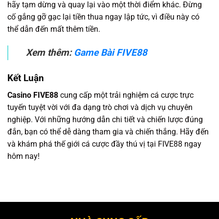
hãy tạm dừng và quay lại vào một thời điểm khác. Đừng
cố gắng gỡ gạc lại tiền thua ngay lập tức, vì điều này có
thể dẫn đến mất thêm tiền.
Xem thêm:
Game Bài FIVE88
Kết Luận
Casino FIVE88
cung cấp một trải nghiệm cá cược trực
tuyến tuyệt vời với đa dạng trò chơi và dịch vụ chuyên
nghiệp. Với những hướng dẫn chi tiết và chiến lược đúng
đắn, bạn có thể dễ dàng tham gia và chiến thắng. Hãy đến
và khám phá thế giới cá cược đầy thú vị tại FIVE88 ngay
hôm nay!