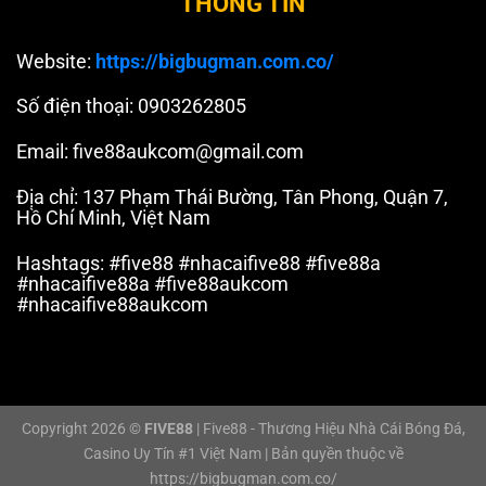
THÔNG TIN
Website:
https://bigbugman.com.co/
Số điện thoại: 0903262805
Email:
five88aukcom@gmail.com
Địa chỉ: 137 Phạm Thái Bường, Tân Phong, Quận 7,
Hồ Chí Minh, Việt Nam
Hashtags: #five88 #nhacaifive88 #five88a
#nhacaifive88a #five88aukcom
#nhacaifive88aukcom
Copyright 2026 ©
FIVE88
| Five88 - Thương Hiệu Nhà Cái Bóng Đá,
Casino Uy Tín #1 Việt Nam | Bản quyền thuộc về
https://bigbugman.com.co/