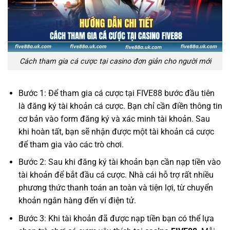
Cách tham gia cá cược tại casino đơn giản cho người mới
Bước 1: Để tham gia cá cược tại FIVE88 bước đầu tiên
là đăng ký tài khoản cá cược. Bạn chỉ cần điền thông tin
cơ bản vào form đăng ký và xác minh tài khoản. Sau
khi hoàn tất, bạn sẽ nhận được một tài khoản cá cược
để tham gia vào các trò chơi.
Bước 2: Sau khi đăng ký tài khoản bạn cần nạp tiền vào
tài khoản để bắt đầu cá cược. Nhà cái hỗ trợ rất nhiều
phương thức thanh toán an toàn và tiện lợi, từ chuyển
khoản ngân hàng đến ví điện tử.
Bước 3: Khi tài khoản đã được nạp tiền bạn có thể lựa