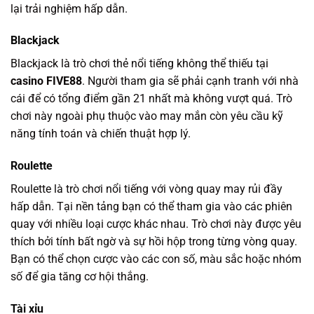
lại trải nghiệm hấp dẫn.
Blackjack
Blackjack là trò chơi thẻ nổi tiếng không thể thiếu tại
casino FIVE88
. Người tham gia sẽ phải cạnh tranh với nhà
cái để có tổng điểm gần 21 nhất mà không vượt quá. Trò
chơi này ngoài phụ thuộc vào may mắn còn yêu cầu kỹ
năng tính toán và chiến thuật hợp lý.
Roulette
Roulette là trò chơi nổi tiếng với vòng quay may rủi đầy
hấp dẫn. Tại nền tảng bạn có thể tham gia vào các phiên
quay với nhiều loại cược khác nhau. Trò chơi này được yêu
thích bởi tính bất ngờ và sự hồi hộp trong từng vòng quay.
Bạn có thể chọn cược vào các con số, màu sắc hoặc nhóm
số để gia tăng cơ hội thắng.
Tài xỉu