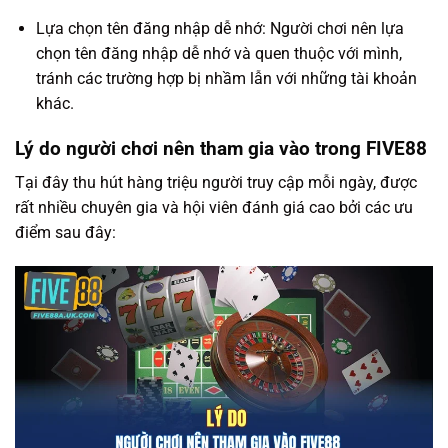
Lựa chọn tên đăng nhập dễ nhớ: Người chơi nên lựa
chọn tên đăng nhập dễ nhớ và quen thuộc với mình,
tránh các trường hợp bị nhầm lẫn với những tài khoản
khác.
Lý do người chơi nên tham gia vào trong FIVE88
Tại đây thu hút hàng triệu người truy cập mỗi ngày, được
rất nhiều chuyên gia và hội viên đánh giá cao bởi các ưu
điểm sau đây: