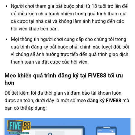
Người chơi tham gia bắt buộc phải từ 18 tuổi trở lên để
đủ điều kiện chịu trách nhiệm trong quá trình tham gia
cá cược tại nhà cái và không làm ảnh hưởng đến các
hội viên khác trên bàn.
Mọi thông tin người chơi cung cấp cho chúng tôi trong
quá trình đăng ký bắt buộc phải chính xác tuyệt đối, bởi
vì chúng sẽ ảnh hưởng trực tiếp đến quá trình giao dịch
thanh toán và đặt cược của hội viên.
Mẹo khiến quá trình đăng ký tại FIVE88 tối ưu
hơn
Để tiết kiệm tối đa thời gian và đảm bảo tài khoản luôn
được an toàn, dưới đây là một số mẹo
đăng ký FIVE88
mà
bạn có thể áp dụng: