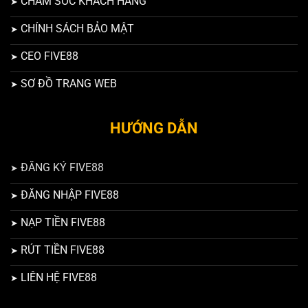
CHĂM SÓC KHÁCH HÀNG
CHÍNH SÁCH BẢO MẬT
CEO FIVE88
SƠ ĐỒ TRANG WEB
HƯỚNG DẪN
ĐĂNG KÝ FIVE88
ĐĂNG NHẬP FIVE88
NẠP TIỀN FIVE88
RÚT TIỀN FIVE88
LIÊN HỆ FIVE88