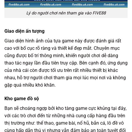
Lý do người chơi nên tham gia vào FIVE88
Giao diện ấn tượng
Giao diện hình ảnh của tựa game này được đánh giá rất
cao với bố cục rõ ràng và thiết kế đẹp mắt. Chuyên mục
cũng được bố trí thông minh, khiến người chơi dễ dàng
thao tác ngay lần đầu tiên truy cập. Bên cạnh đó, ứng dụng
của nhà cái còn được tối ưu trên rất nhiều thiết bị khác
nhau, hỗ trợ người chơi tham gia mọi lúc mọi nơi và không
gặp quá nhiều khó khăn.
Kho game đồ sộ
Bạn sẽ choáng ngợp bởi kho tàng game cực khủng tại đây,
với các trò chơi đến từ những nhà cung cấp hàng đầu trên
thị trường như: thể thao, game bài, nổ hũ, bắn cá, lô đề vô
cùng hấp dẫn thú vị nhưng vẫn đảm bảo an toàn tuyệt đối