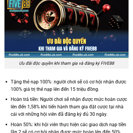
Ưu đãi độc quyền khi tham gia và đăng ký FIVE88
Tặng thẻ nạp 100%: người chơi sẽ có cơ hội nhận được
100% giá trị thẻ nạp lên đến 15 triệu đồng.
Hoàn trả tiền: Người chơi sẽ nhận được mức hoàn cược
lên đến 1,58% khi tiến hành tham gia đặt cược tại nhà
cái với những hội viên đã đăng ký đủ 30 ngày.
Hoàn 50%: khi hội viên thực hiện các giao dịch nạp tiền
lần 2 sẽ có cơ hội nhận được mức hoàn lên đến 50%.