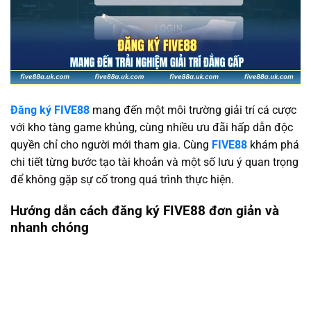
Đăng ký FIVE88
mang đến một môi trường giải trí cá cược
với kho tàng game khủng, cùng nhiều ưu đãi hấp dẫn độc
quyền chỉ cho người mới tham gia. Cùng
FIVE88
khám phá
chi tiết từng bước tạo tài khoản và một số lưu ý quan trọng
để không gặp sự cố trong quá trình thực hiện.
Hướng dẫn cách đăng ký FIVE88 đơn giản và
nhanh chóng