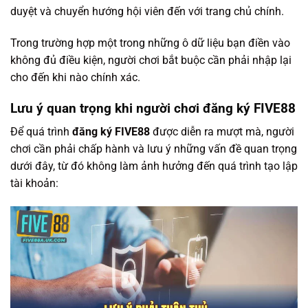
duyệt và chuyển hướng hội viên đến với trang chủ chính.
Trong trường hợp một trong những ô dữ liệu bạn điền vào
không đủ điều kiện, người chơi bắt buộc cần phải nhập lại
cho đến khi nào chính xác.
Lưu ý quan trọng khi người chơi đăng ký FIVE88
Để quá trình
đăng ký FIVE88
được diễn ra mượt mà, người
chơi cần phải chấp hành và lưu ý những vấn đề quan trọng
dưới đây, từ đó không làm ảnh hưởng đến quá trình tạo lập
tài khoản: