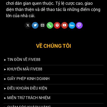
chơi dân gian quen thuộc. Tỷ lệ cược cao, giao
diện thân thiện và dễ thao tác là những điểm cộng
lớn của nhà cái.
VỀ CHÚNG TÔI
TIN ĐỒN VỀ FIVE88
KHUYẾN MÃI FIVE88
GIẤY PHÉP KINH DOANH
ĐIỀU KHOẢN ĐIỀU KIỆN
MIỄN TRỪ TRÁCH NHIỆM