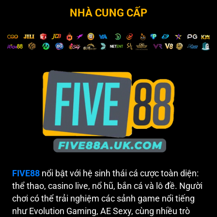
NHÀ CUNG CẤP
FIVE88
nổi bật với hệ sinh thái cá cược toàn diện:
thể thao, casino live, nổ hũ, bắn cá và lô đề. Người
chơi có thể trải nghiệm các sảnh game nổi tiếng
như Evolution Gaming, AE Sexy, cùng nhiều trò