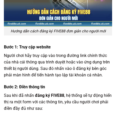
Hướng dẫn cách đăng ký FIVE88 đơn giản cho người mới
Bước 1: Truy cập website
Người chơi hãy truy cập vào trong đường link chính thức
của nhà cái thông qua trình duyệt hoặc vào ứng dụng trên
thiết bị người dùng. Sau đó nhấn vào ô đăng ký bên góc
phải màn hình để tiến hành tạo lập tài khoản cá nhân.
Bước 2: Điền thông tin
Sau khi đã nhấn
đăng ký FIVE88
, hệ thống sẽ tự động hiển
thị ra một form với các thông tin, yêu cầu người chơi phải
điền đầy đủ như sau: