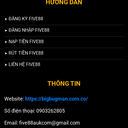
HƯỚNG DẪN
ĐĂNG KÝ FIVE88
ĐĂNG NHẬP FIVE88
NẠP TIỀN FIVE88
RÚT TIỀN FIVE88
LIÊN HỆ FIVE88
THÔNG TIN
Website:
https://bigbugman.com.co/
Số điện thoại: 0903262805
Email:
five88aukcom@gmail.com