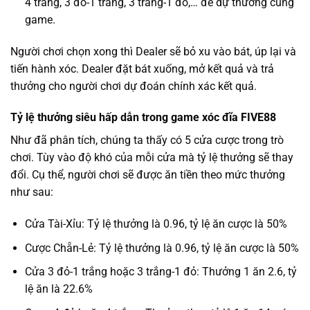
4 trắng, 3 đỏ-1 trắng, 3 trắng-1 đỏ,… để dự thưởng cùng
game.
Người chơi chọn xong thì Dealer sẽ bỏ xu vào bát, úp lại và
tiến hành xóc. Dealer đặt bát xuống, mở kết quả và trả
thưởng cho người chơi dự đoán chính xác kết quả.
Tỷ lệ thưởng siêu hấp dẫn trong game xóc đĩa FIVE88
Như đã phân tích, chúng ta thấy có 5 cửa cược trong trò
chơi. Tùy vào độ khó của mỗi cửa mà tỷ lệ thưởng sẽ thay
đổi. Cụ thể, người chơi sẽ được ăn tiền theo mức thưởng
như sau:
Cửa Tài-Xỉu: Tỷ lệ thưởng là 0.96, tỷ lệ ăn cược là 50%
Cược Chẵn-Lẻ: Tỷ lệ thưởng là 0.96, tỷ lệ ăn cược là 50%
Cửa 3 đỏ-1 trắng hoặc 3 trắng-1 đỏ: Thưởng 1 ăn 2.6, tỷ
lệ ăn là 22.6%