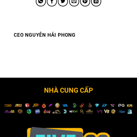
CEO NGUYỄN HẢI PHONG
NHÀ CUNG CẤP