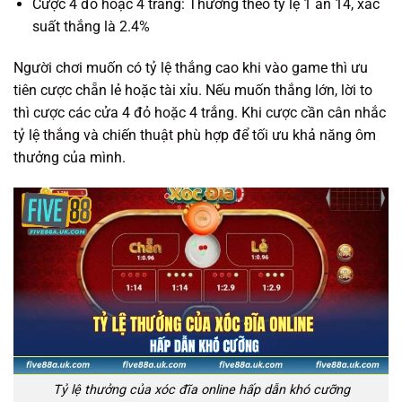
Cược 4 đỏ hoặc 4 trắng: Thưởng theo tỷ lệ 1 ăn 14, xác
suất thắng là 2.4%
Người chơi muốn có tỷ lệ thắng cao khi vào game thì ưu
tiên cược chẵn lẻ hoặc tài xỉu. Nếu muốn thắng lớn, lời to
thì cược các cửa 4 đỏ hoặc 4 trắng. Khi cược cần cân nhắc
tỷ lệ thắng và chiến thuật phù hợp để tối ưu khả năng ôm
thưởng của mình.
Tỷ lệ thưởng của xóc đĩa online hấp dẫn khó cưỡng