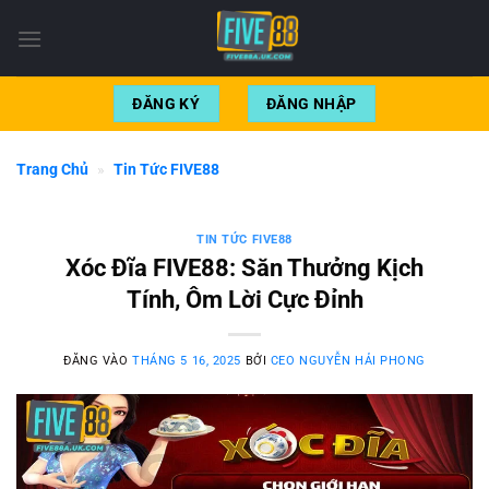
Bỏ
qua
nội
dung
ĐĂNG KÝ
ĐĂNG NHẬP
Trang Chủ
»
Tin Tức FIVE88
TIN TỨC FIVE88
Xóc Đĩa FIVE88: Săn Thưởng Kịch
Tính, Ôm Lời Cực Đỉnh
ĐĂNG VÀO
THÁNG 5 16, 2025
BỞI
CEO NGUYỄN HẢI PHONG