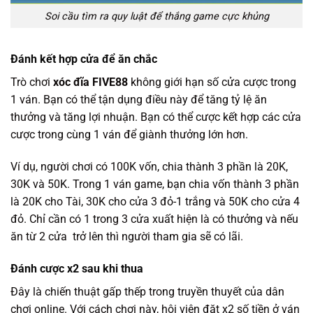
Soi cầu tìm ra quy luật để thắng game cực khủng
Đánh kết hợp cửa để ăn chắc
Trò chơi
xóc đĩa FIVE88
không giới hạn số cửa cược trong
1 ván. Bạn có thể tận dụng điều này để tăng tỷ lệ ăn
thưởng và tăng lợi nhuận. Bạn có thể cược kết hợp các cửa
cược trong cùng 1 ván để giành thưởng lớn hơn.
Ví dụ, người chơi có 100K vốn, chia thành 3 phần là 20K,
30K và 50K. Trong 1 ván game, bạn chia vốn thành 3 phần
là 20K cho Tài, 30K cho cửa 3 đỏ-1 trắng và 50K cho cửa 4
đỏ. Chỉ cần có 1 trong 3 cửa xuất hiện là có thưởng và nếu
ăn từ 2 cửa trở lên thì người tham gia sẽ có lãi.
Đánh cược x2 sau khi thua
Đây là chiến thuật gấp thếp trong truyền thuyết của dân
chơi online. Với cách chơi này, hội viên đặt x2 số tiền ở ván