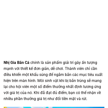
Nhị Gia Bắn Cá
chính là sản phẩm giải trí gây ấn tượng
mạnh với thiết kế đơn giản, dễ chơi. Thành viên chỉ cần
điều khiển một khẩu súng để ngắm bắn các mục tiêu xuất
hiện trên màn hình. Môi sinh vật khi bị bắn trúng sẽ mang
lại cho hội viên một số điểm thưởng nhất định tương ứng
với giá trị của nó. Khi đã đạt đủ điểm, bạn có thể nhận về
nhiều phần thưởng giá trị như đổi tiền mặt và rút.