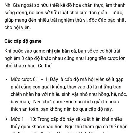
Nhị Gia ngoài sở hữu thiết kế đồ họa chân thực, âm thanh
sống động, nó còn sở hữu luật chơi cực đơn giản. Từ đó,
giúp mang đến nhiều trải nghiệm thú vị, độc đáo bậc nhất
cho hội viên.
Các cấp độ game
Khi bước vào game
nhị gia bắn cá
, bạn sẽ có cơ hội trải
nghiệm 3 cấp độ khác nhau cũng như lượng tiền cược lớn
nhỏ khác nhau. Cụ thể:
Mức cược 0,1 – 1: Đây là cấp độ mà hội viên sẽ ít gặp
phải cũng con quái khủng, thay vào đó là những trận
chiến nhàn hạ với nhiều sinh vật nhỏ như hồng, hề, nóc,
bày màu,…Nếu chơi game với mục đích giải trí hoặc
thích an toàn, bạn không nên bỏ qua cấp độ này.
Mức 1 – 10: Trong cấp độ này sẽ xuất hiện khá nhiều
thủy quái khác nhau hơn. Ngư thủ tham gia có thể nhận