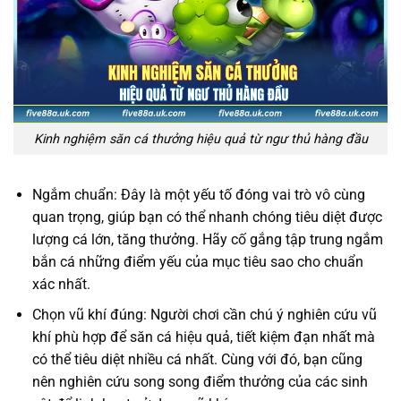
Kinh nghiệm săn cá thưởng hiệu quả từ ngư thủ hàng đầu
Ngắm chuẩn: Đây là một yếu tố đóng vai trò vô cùng
quan trọng, giúp bạn có thể nhanh chóng tiêu diệt được
lượng cá lớn, tăng thưởng. Hãy cố gắng tập trung ngắm
bắn cá những điểm yếu của mục tiêu sao cho chuẩn
xác nhất.
Chọn vũ khí đúng: Người chơi cần chú ý nghiên cứu vũ
khí phù hợp để săn cá hiệu quả, tiết kiệm đạn nhất mà
có thể tiêu diệt nhiều cá nhất. Cùng với đó, bạn cũng
nên nghiên cứu song song điểm thưởng của các sinh