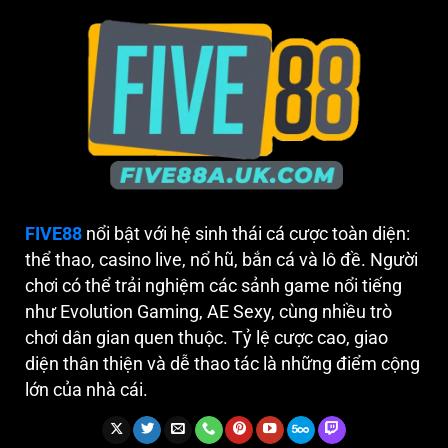
FIVE88
nổi bật với hệ sinh thái cá cược toàn diện:
thể thao, casino live, nổ hũ, bắn cá và lô đề. Người
chơi có thể trải nghiệm các sảnh game nổi tiếng
như Evolution Gaming, AE Sexy, cùng nhiều trò
chơi dân gian quen thuộc. Tỷ lệ cược cao, giao
diện thân thiện và dễ thao tác là những điểm cộng
lớn của nhà cái.