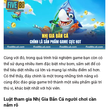
Cùng với đó, trong quá trình trải nghiệm game bạn còn có
thể sử dụng nhiều item đặc biệt như bom, sấm sét để có
thể tiêu diệt nhiều cá lớn và mang lại nhiều điểm số hơn.
Có thể thấy, đây chính là một trong những tính năng vô
cùng độc đáo giúp game trở thành một siêu phẩm giải trí
thú vị, khác biệt nhất với hội viên.
Luật tham gia Nhị Gia Bắn Cá người chơi cần
nắm rõ