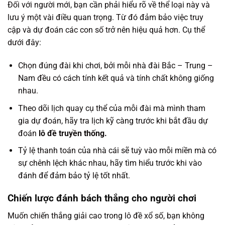
Đối với người mới, bạn cần phải hiểu rõ về thể loại này và
lưu ý một vài điều quan trọng. Từ đó đảm bảo việc truy
cập và dự đoán các con số trở nên hiệu quả hơn. Cụ thể
dưới đây:
Chọn đúng đài khi chơi, bởi mỗi nhà đài Bắc – Trung –
Nam đều có cách tính kết quả và tính chất không giống
nhau.
Theo dõi lịch quay cụ thể của mỗi đài mà mình tham
gia dự đoán, hãy tra lịch kỹ càng trước khi bắt đầu dự
đoán
lô đề truyền thống.
Tỷ lệ thanh toán của nhà cái sẽ tuỳ vào mỗi miền mà có
sự chênh lệch khác nhau, hãy tìm hiểu trước khi vào
đánh để đảm bảo tỷ lệ tốt nhất.
Chiến lược đánh bách thắng cho người chơi
Muốn chiến thắng giải cao trong lô đề xổ số, bạn không