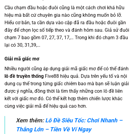
Cầu chạm đầu hoặc đuôi cũng là một cách chơi khá hữu
hiệu mà bất cứ chuyên gia nào cũng không muốn bỏ lỡ.
Hiểu cơ bản, ta cần dựa vào cặp đã ra đầu hoặc đuôi gần
đây để chọn lọc số tiếp theo và đánh hôm sau. Giả sử đuôi
chạm 7 bao gồm 07, 27, 37, 17,… Trong khi đó chạm 3 đầu
lại có 30, 31,39,…
Giải mã giấc mơ
Nhiều người cũng áp dụng giải mã giấc mơ để có thể đánh
lô đề truyền thống
Five88
hiệu quả. Dựa trên yếu tố và nội
dung cụ thể trong từng giấc chiêm bao mà bạn sẽ luận giải
được ý nghĩa, đồng thời là tìm thấy những con lô đề liên
kết với giấc mơ đó. Có thể kết hợp thêm chiến lược khác
cùng việc giải mã để hiệu quả cao hơn.
Xem thêm:
Lô Đề Siêu Tốc: Chơi Nhanh –
Thắng Lớn – Tiền Về Ví Ngay