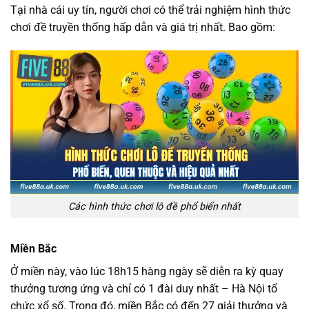
Tại nhà cái uy tín, người chơi có thể trải nghiệm hình thức
chơi đề truyền thống hấp dẫn và giá trị nhất. Bao gồm:
Các hình thức chơi lô đề phổ biến nhất
Miền Bắc
Ở miền này, vào lúc 18h15 hàng ngày sẽ diễn ra kỳ quay
thưởng tương ứng và chỉ có 1 đài duy nhất – Hà Nội tổ
chức xổ số. Trong đó, miền Bắc có đến 27 giải thưởng và