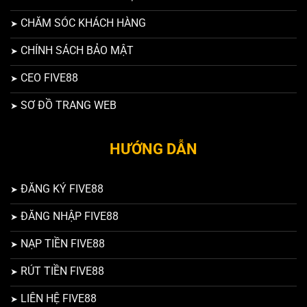
CHĂM SÓC KHÁCH HÀNG
CHÍNH SÁCH BẢO MẬT
CEO FIVE88
SƠ ĐỒ TRANG WEB
HƯỚNG DẪN
ĐĂNG KÝ FIVE88
ĐĂNG NHẬP FIVE88
NẠP TIỀN FIVE88
RÚT TIỀN FIVE88
LIÊN HỆ FIVE88