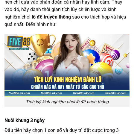
nên chỉ dựa vào phán đoán cá nhân hay linh cảm. Thay
vào đó, hãy dành thời gian tích lũy chiến lược và kinh
nghiệm chơi
lô đề truyền thống
sao cho thích hợp và hiệu
quả nhất. Điển hình như:
Tích luỹ kinh nghiệm chơi lô đề bách thắng
Nuôi khung 3 ngày
Đầu tiên hãy chọn 1 con số và duy trì đặt cược trong 3